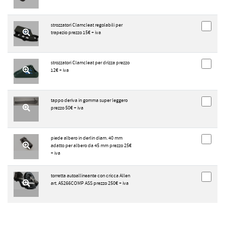
strozzatori Clamcleat regolabili per
trapezio prezzo 15€ + iva
strozzatori Clamcleat per drizza prezzo
12€ + iva
tappo deriva in gomma super leggero
prezzo 50€ + iva
piede albero in derlin diam. 40 mm
adatto per albero da 45 mm prezzo 25€
+ iva
torretta autoallineante con cricca Allen
art. A5266COMP ASS prezzo 250€ + iva