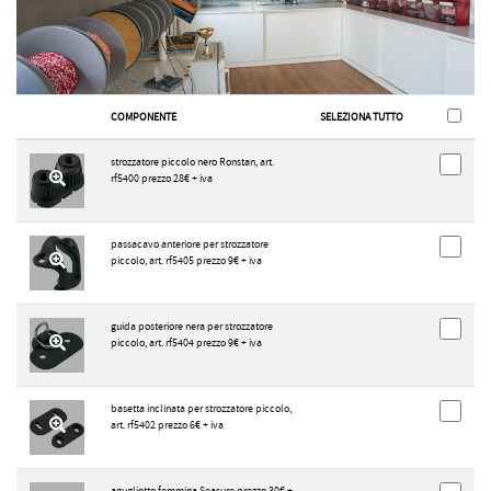
COMPONENTE
SELEZIONA TUTTO
strozzatore piccolo nero Ronstan, art.
rf5400 prezzo 28€ + iva
passacavo anteriore per strozzatore
piccolo, art. rf5405 prezzo 9€ + iva
guida posteriore nera per strozzatore
piccolo, art. rf5404 prezzo 9€ + iva
basetta inclinata per strozzatore piccolo,
art. rf5402 prezzo 6€ + iva
agugliotto femmina Seasure prezzo 30€ +