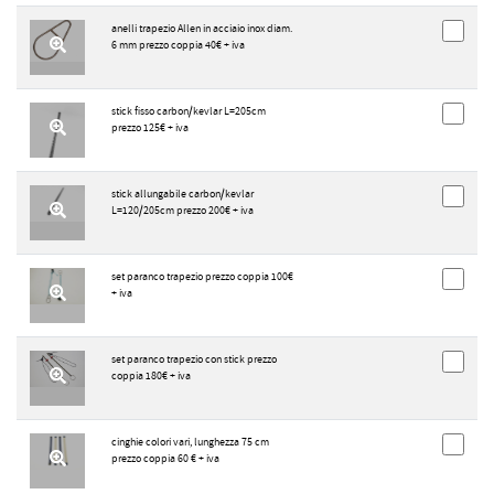
anelli trapezio Allen in acciaio inox diam.
6 mm prezzo coppia 40€ + iva
stick fisso carbon/kevlar L=205cm
prezzo 125€ + iva
stick allungabile carbon/kevlar
L=120/205cm prezzo 200€ + iva
set paranco trapezio prezzo coppia 100€
+ iva
set paranco trapezio con stick prezzo
coppia 180€ + iva
cinghie colori vari, lunghezza 75 cm
prezzo coppia 60 € + iva