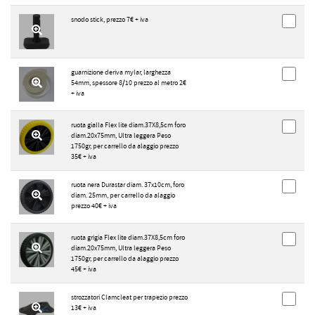
snodo stick, prezzo 7€ + iva
guarnizione deriva mylar, larghezza
54mm, spessore 8/10 prezzo al metro 2€
+ iva
ruota gialla Flex lite diam.37X8,5cm foro
diam.20x75mm, Ultra leggera Peso
1750gr, per carrello da alaggio prezzo
35€ + iva
ruota nera Durastar diam. 37x10cm, foro
diam. 25mm, per carrello da alaggio
prezzo 40€ + iva
ruota grigia Flex lite diam.37X8,5cm foro
diam.20x75mm, Ultra leggera Peso
1750gr, per carrello da alaggio prezzo
45€ + iva
strozzatori Clamcleat per trapezio prezzo
13€ + iva